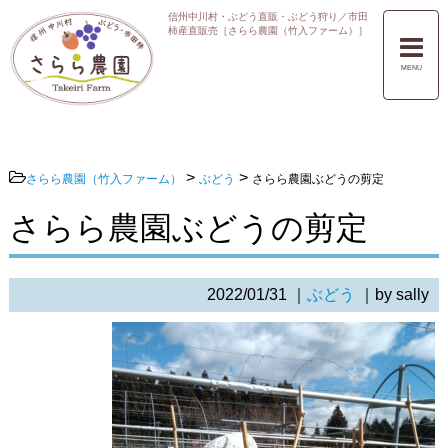
信州中川村・ぶどう直販・ぶどう狩り／市田
柿産直販売［さらら農園（竹入ファーム）］
MENU
>
>
さらら農園（竹入ファーム）
ぶどう
さらら農園ぶどうの剪定
さらら農園ぶどうの剪定
2022/01/31
｜
ぶどう
｜by sally