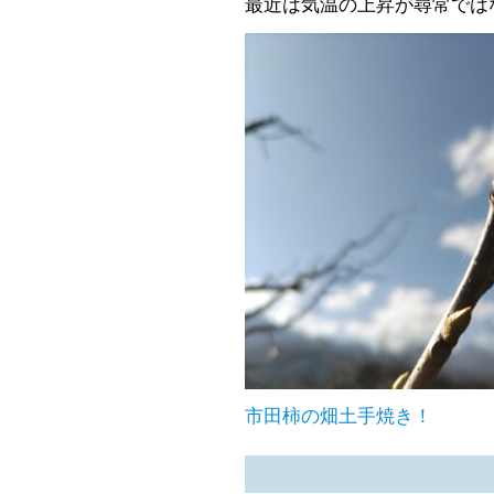
最近は気温の上昇が尋常では
市田柿の畑土手焼き！