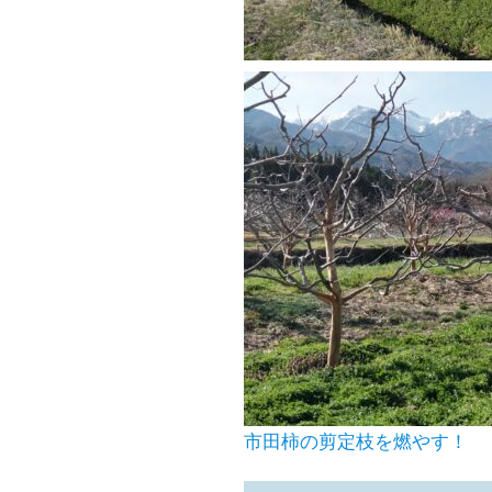
市田柿の剪定枝を燃やす！