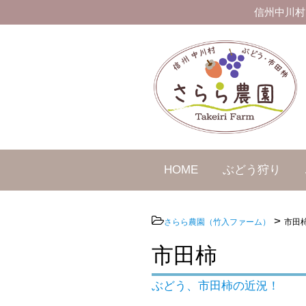
信州中川村
HOME
ぶどう狩り
>
さらら農園（竹入ファーム）
市田
市田柿
ぶどう、市田柿の近況！