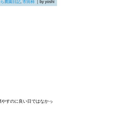
らら農園日記
,
市田柿
｜by yoshi
燃やすのに良い日ではなかっ