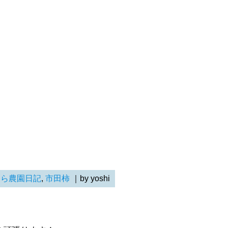
らら農園日記
,
市田柿
｜by yoshi