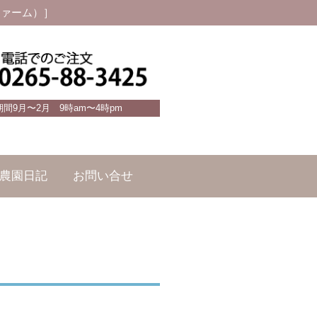
ファーム）］
期間9月〜2月 9時am〜4時pm
農園日記
お問い合せ