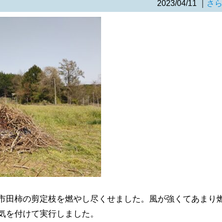
2023/04/11
｜
さ
市田柿の剪定枝を燃やし尽くせました。風が強くてあまり
気を付けて実行しました。