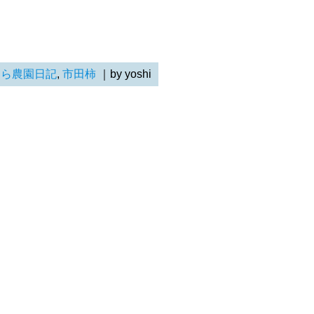
らら農園日記
,
市田柿
｜by yoshi