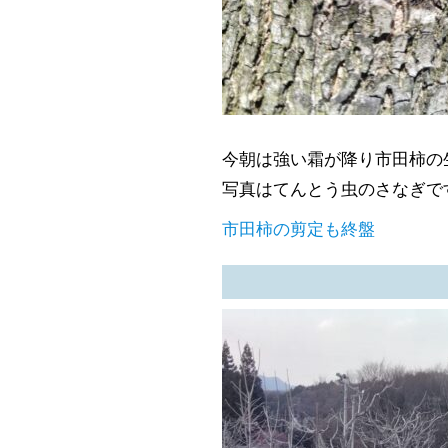
今朝は強い霜が降り市田柿の
写真はてんとう虫のさなぎで
市田柿の剪定も終盤