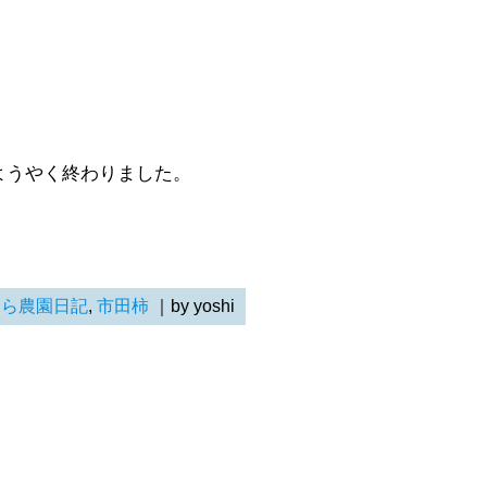
ようやく終わりました。
らら農園日記
,
市田柿
｜by yoshi