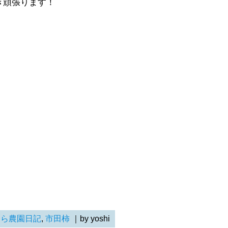
き頑張ります！
らら農園日記
,
市田柿
｜by yoshi