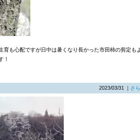
生育も心配ですが日中は暑くなり長かった市田柿の剪定も
す！
2023/03/31
｜
さ