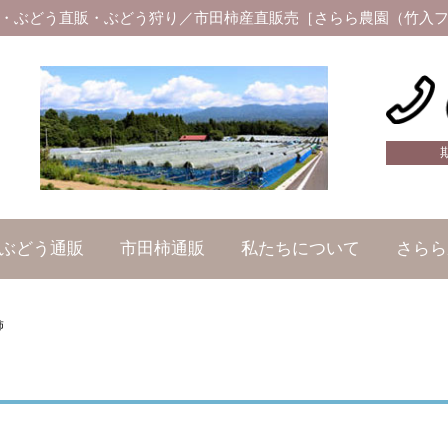
・ぶどう直販・ぶどう狩り／市田柿産直販売［さらら農園（竹入
ぶどう通販
市田柿通販
私たちについて
さらら
柿