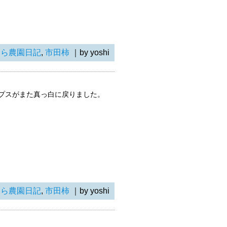
らら農園日記
,
市田柿
｜by yoshi
プスがまた真っ白に戻りました。
らら農園日記
,
市田柿
｜by yoshi