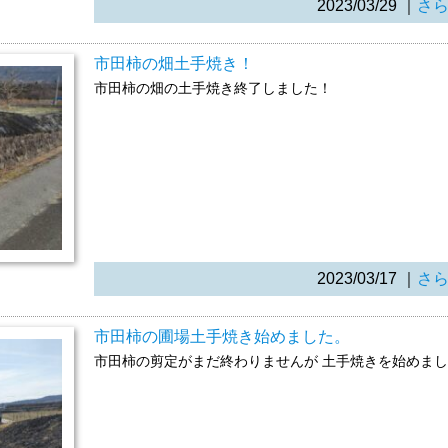
2023/03/29
｜
さ
市田柿の畑土手焼き！
市田柿の畑の土手焼き終了しました！
2023/03/17
｜
さ
市田柿の圃場土手焼き始めました。
市田柿の剪定がまだ終わりませんが 土手焼きを始めま