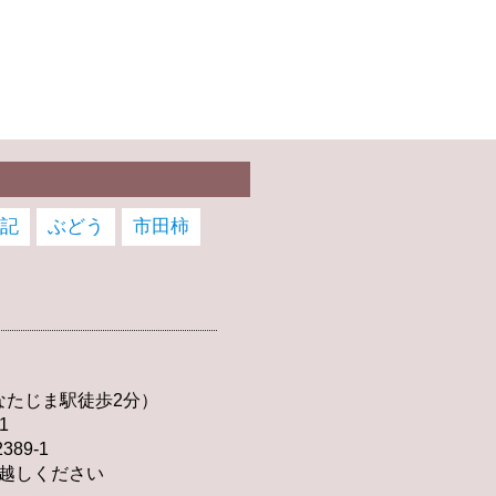
記
ぶどう
市田柿
なたじま駅徒歩2分）
1
89-1
越しください