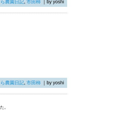
らら農園日記
,
市田柿
｜by yoshi
らら農園日記
,
市田柿
｜by yoshi
した。