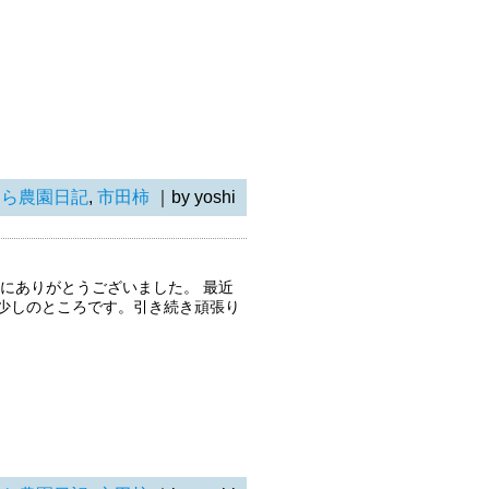
らら農園日記
,
市田柿
｜by yoshi
にありがとうございました。 最近
少しのところです。引き続き頑張り