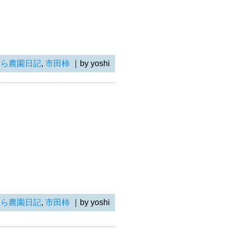
らら農園日記
,
市田柿
｜by yoshi
らら農園日記
,
市田柿
｜by yoshi