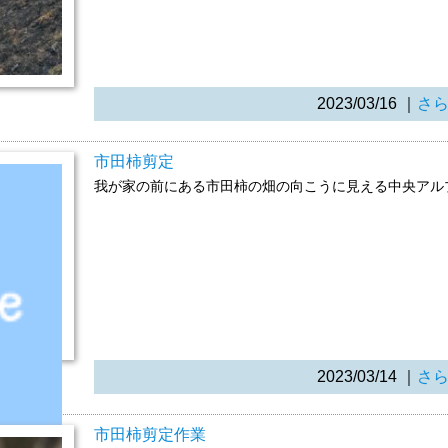
2023/03/16
｜
さ
市田柿剪定
我が家の前にある市田柿の畑の向こうに見える中央アル
2023/03/14
｜
さ
市田柿剪定作業