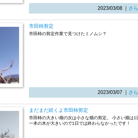
2023/03/08
｜
さ
市田柿剪定
市田柿の剪定作業で見つけたミノムシ？
2023/03/07
｜
さ
まだまだ続くよ市田柿剪定
市田柿の大きい畑の次は小さな畑の剪定。 小さい畑は1
一本の木が大きいので1日では終わらなかったです！