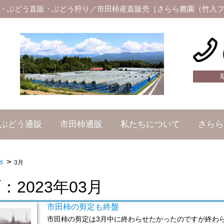
・ぶどう直販・ぶどう狩り／市田柿産直販売［さらら農園（竹入
ぶどう通販
市田柿通販
私たちについて
さらら
>
年
3月
2023年03月
市田柿の剪定も終盤
市田柿の剪定は3月中に終わらせたかったのですが終わ