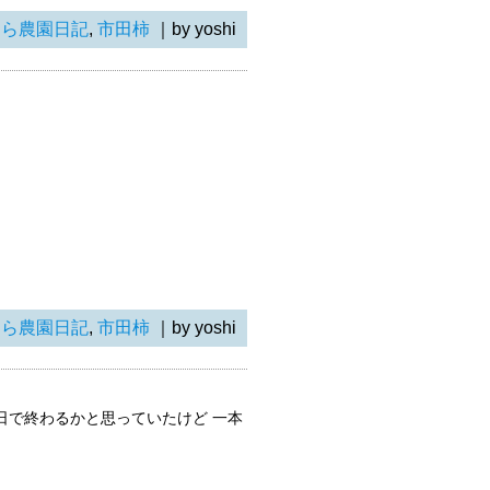
らら農園日記
,
市田柿
｜by yoshi
らら農園日記
,
市田柿
｜by yoshi
日で終わるかと思っていたけど 一本