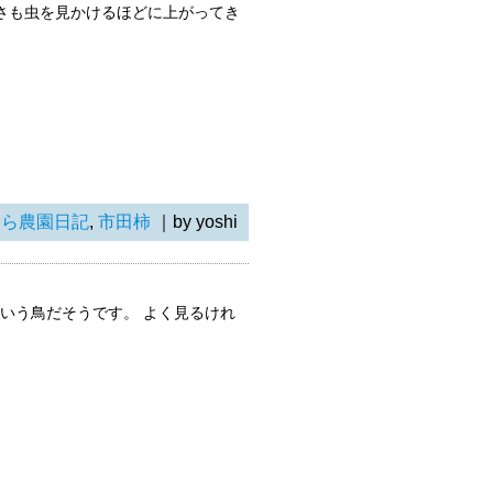
かさも虫を見かけるほどに上がってき
らら農園日記
,
市田柿
｜by yoshi
いう鳥だそうです。 よく見るけれ