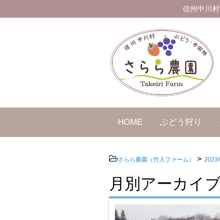
信州中川村
HOME
ぶどう狩り
>
さらら農園（竹入ファーム）
2023
月別アーカイブ：