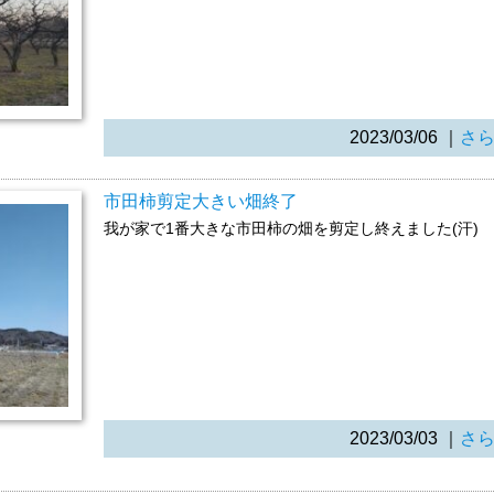
2023/03/06
｜
さ
市田柿剪定大きい畑終了
我が家で1番大きな市田柿の畑を剪定し終えました(汗)
2023/03/03
｜
さ