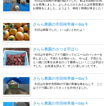
今日は市田柿の準備の続けでした。私は市田柿ののれ
んを煮沸しました。よしさんとひとみさんは作業部屋の
お掃除をしました。ようよう、柿向く時期が来ました！
さらら農園の市田柿準備ーday 6
今日は柿取でした。いっぱいとれたよ！
さらら農園のさつま芋ほり
今日は午前中にブドウ園行ってビニールのパッカーを
外しました。子供たちが助かった。 やっぱ、子供たち
と一緒に仕事を出来るのって素晴らしい！ごごは芋ほり
でした。 お友達を読んで、すごい楽しかったです。
さらら農園の市田柿準備ーday 5
今日は午前中市田柿の干場の準備を終わらして、ごご
はブドウ園に行ってネットを片付けました。
さらら農園の市田柿準備ーday 4