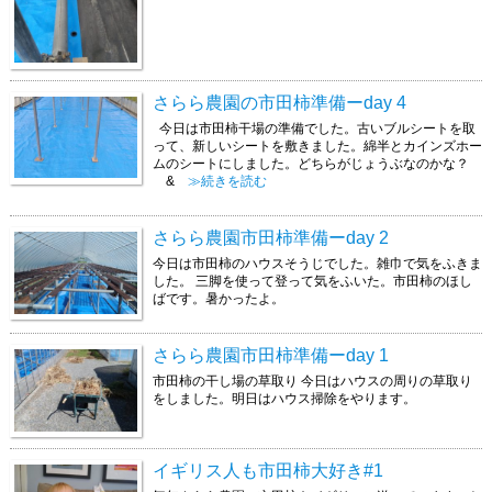
さらら農園の市田柿準備ーday 4
今日は市田柿干場の準備でした。古いブルシートを取
って、新しいシートを敷きました。綿半とカインズホー
ムのシートにしました。どちらがじょうぶなのかな？
&
≫続きを読む
さらら農園市田柿準備ーday 2
今日は市田柿のハウスそうじでした。雑巾で気をふきま
した。 三脚を使って登って気をふいた。市田柿のほし
ばです。暑かったよ。
さらら農園市田柿準備ーday 1
市田柿の干し場の草取り 今日はハウスの周りの草取り
をしました。明日はハウス掃除をやります。
イギリス人も市田柿大好き#1