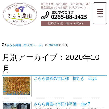
信州中川村・ぶどう直販・ぶどう狩り／市田
柿産直販売［さらら農園（竹入ファーム）］
MENU
期間9月〜2月 9時am〜4時pm
>
>
さらら農園（竹入ファーム）
2020年
10月
月別アーカイブ：2020年10
月
さらら農園の市田柿 柿むき day1
さらら農園の市田柿準備ーday 7