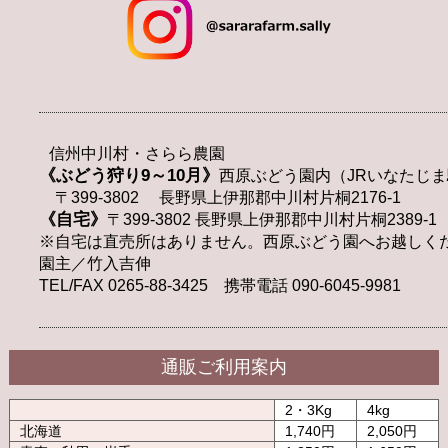
信州中川村・さらら農園
《ぶどう狩り9～10月》
西原ぶどう園内（JRいなたじま
〒399-3802 長野県上伊那郡中川村片桐2176-1
《自宅》
〒399-3802 長野県上伊那郡中川村片桐2389-1
※自宅は直売所はありません。西原ぶどう園へお越しく
園主／竹入吉伸
TEL/FAX 0265-88-3425 携帯電話 090-6045-9981
通販ご利用案内
2・3Kg
4kg
北海道
1,740円
2,050円