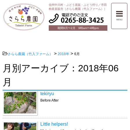
信州中川村・ぶどう直販・ぶどう狩り／市田
柿産直販売［さらら農園（竹入ファーム）］
MENU
期間9月〜2月 9時am〜4時pm
>
>
さらら農園（竹入ファーム）
2018年
6月
月別アーカイブ：2018年06
月
tekiryu
Before After
Little helpers!