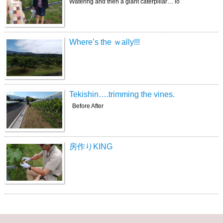
Watering and then a giant caterpillar… lo
Where’s the ｗally!!!
Tekishin….trimming the vines.
Before After
房作りKING