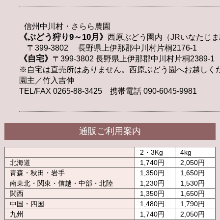
信州中川村・さらら農園
《ぶどう狩り9～10月》
西原ぶどう園内（JRいなたじま
〒399-3802 長野県上伊那郡中川村片桐2176-1
《自宅》
〒399-3802 長野県上伊那郡中川村片桐2389-1
※自宅は直売所はありません。西原ぶどう園へお越しく
園主／竹入吉伸
TEL/FAX 0265-88-3425 携帯電話 090-6045-9981
通販ご利用案内
2・3Kg
4kg
北海道
1,740円
2,050円
青森・秋田・岩手
1,350円
1,650円
南東北・関東・信越・中部・北陸
1,230円
1,530円
関西
1,350円
1,650円
中国・四国
1,480円
1,790円
九州
1,740円
2,050円