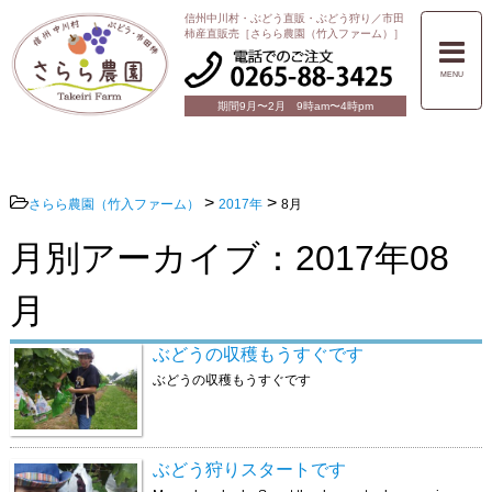
信州中川村・ぶどう直販・ぶどう狩り／市田
柿産直販売［さらら農園（竹入ファーム）］
MENU
期間9月〜2月 9時am〜4時pm
>
>
さらら農園（竹入ファーム）
2017年
8月
月別アーカイブ：2017年08
月
ぶどうの収穫もうすぐです
ぶどうの収穫もうすぐです
ぶどう狩りスタートです