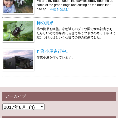
Me and my buds. Spent the day yesterday opening up
some of the grape bags and cutting off the buds that
had sp
≫続きを読む
柿の摘果
柿の摘果も終盤。今朝近くのブドウ園でサル被害があっ
たらしいので柿を終わらせて早くブドウのネット張りに
駆けつけねばという心境での柿の摘果でした。
作業小屋進行中。
作業小屋を作っています。
アーカイブ