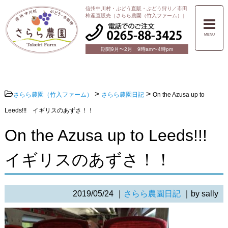
信州中川村・ぶどう直販・ぶどう狩り／市田
柿産直販売［さらら農園（竹入ファーム）］
MENU
期間9月〜2月 9時am〜4時pm
>
>
さらら農園（竹入ファーム）
さらら農園日記
On the Azusa up to
Leeds!!! イギリスのあずさ！！
On the Azusa up to Leeds!!!
イギリスのあずさ！！
2019/05/24
｜
さらら農園日記
｜by sally