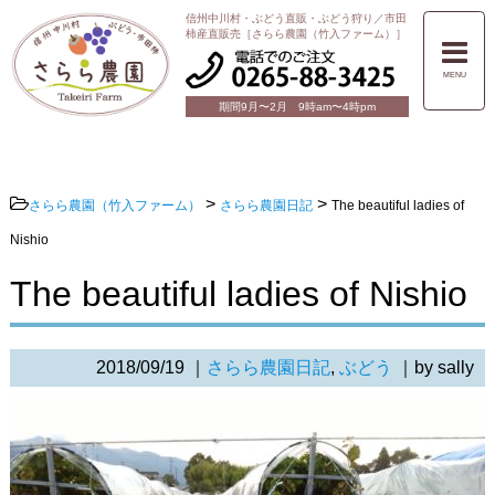
信州中川村・ぶどう直販・ぶどう狩り／市田
柿産直販売［さらら農園（竹入ファーム）］
MENU
期間9月〜2月 9時am〜4時pm
>
>
さらら農園（竹入ファーム）
さらら農園日記
The beautiful ladies of
Nishio
The beautiful ladies of Nishio
2018/09/19
｜
さらら農園日記
,
ぶどう
｜by sally