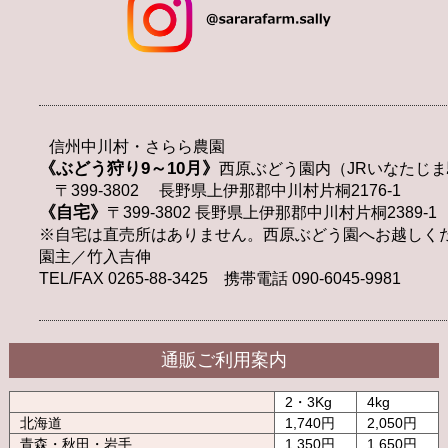
信州中川村・さらら農園
《ぶどう狩り9～10月》
西原ぶどう園内（JRいなたじま
〒399-3802 長野県上伊那郡中川村片桐2176-1
《自宅》
〒399-3802 長野県上伊那郡中川村片桐2389-1
※自宅は直売所はありません。西原ぶどう園へお越しく
園主／竹入吉伸
TEL/FAX 0265-88-3425 携帯電話 090-6045-9981
通販ご利用案内
2・3Kg
4kg
北海道
1,740円
2,050円
青森・秋田・岩手
1,350円
1,650円