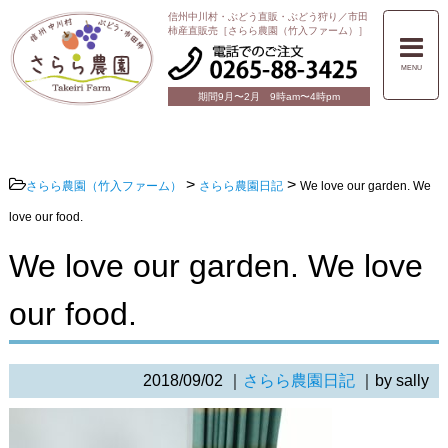
信州中川村・ぶどう直販・ぶどう狩り／市田
柿産直販売［さらら農園（竹入ファーム）］
MENU
期間9月〜2月 9時am〜4時pm
>
>
さらら農園（竹入ファーム）
さらら農園日記
We love our garden. We
love our food.
We love our garden. We love
our food.
2018/09/02
｜
さらら農園日記
｜by sally