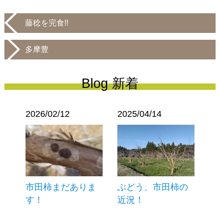
藤稔を完食!!
多摩豊
Blog 新着
2026/02/12
2025/04/14
市田柿まだありま
ぶどう、市田柿の
す！
近況！