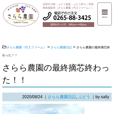
信州中川村・ぶどう直販・ぶどう狩り／市田
柿産直販売［さらら農園（竹入ファーム）］
MENU
期間9月〜2月 9時am〜4時pm
>
>
さらら農園（竹入ファーム）
さらら農園日記
さらら農園の最終摘芯終
わった！！
さらら農園の最終摘芯終わっ
た！！
2020/08/24
｜
さらら農園日記
,
ぶどう
｜by sally